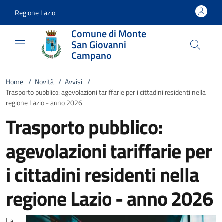
Vai al contenuto
accedi al menu
footer.enter
Regione Lazio
Comune di Monte
San Giovanni
Campano
Home
/
Novità
/
Avvisi
/
Trasporto pubblico: agevolazioni tariffarie per i cittadini residenti nella
regione Lazio - anno 2026
Trasporto pubblico:
agevolazioni tariffarie per
i cittadini residenti nella
regione Lazio - anno 2026
La