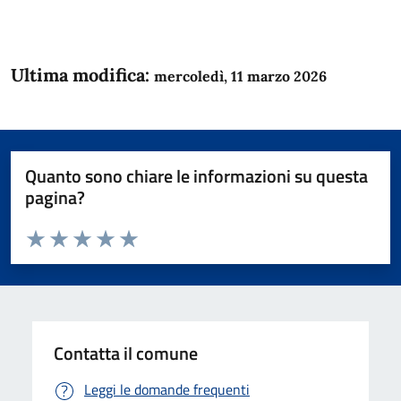
Ultima modifica:
mercoledì, 11 marzo 2026
Quanto sono chiare le informazioni su questa
pagina?
Valuta da 1 a 5 stelle la pagina
Domanda
Valuta 1 stelle su 5
Valuta 2 stelle su 5
Valuta 3 stelle su 5
Valuta 4 stelle su 5
Valuta 5 stelle su 5
Contatta il comune
Leggi le domande frequenti