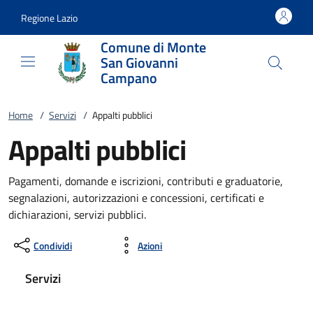
Vai al contenuto
accedi al menu
footer.enter
Regione Lazio
Comune di Monte
San Giovanni
Campano
Home
/
Servizi
/
Appalti pubblici
Appalti pubblici
Pagamenti, domande e iscrizioni, contributi e graduatorie,
segnalazioni, autorizzazioni e concessioni, certificati e
dichiarazioni, servizi pubblici.
Condividi
Azioni
Servizi