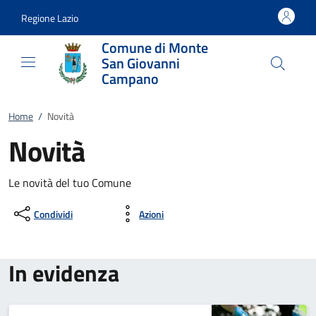
Vai al contenuto
accedi al menu
footer.enter
Regione Lazio
Comune di Monte
San Giovanni
Campano
Home
/
Novità
Novità
Le novità del tuo Comune
Condividi
Azioni
In evidenza