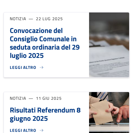
NOTIZIA
22 LUG 2025
Convocazione del
Consiglio Comunale in
seduta ordinaria del 29
luglio 2025
LEGGI ALTRO
CONVOCAZIONE DEL CONSIGLIO COMUNALE IN SEDUTA ORDI
NOTIZIA
11 GIU 2025
Risultati Referendum 8
giugno 2025
LEGGI ALTRO
RISULTATI REFERENDUM 8 GIUGNO 2025}