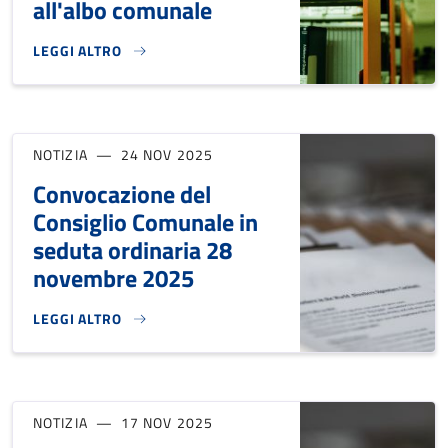
all'albo comunale
LEGGI ALTRO
ELENCO DELLE ASSOCIAZIONI ISCRITTE ALL'ALBO COMUNAL
NOTIZIA
24 NOV 2025
Convocazione del
Consiglio Comunale in
seduta ordinaria 28
novembre 2025
LEGGI ALTRO
CONVOCAZIONE DEL CONSIGLIO COMUNALE IN SEDUTA ORD
NOTIZIA
17 NOV 2025