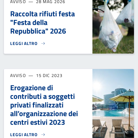
AVVISO
28 MAG 2026
Raccolta rifiuti festa
"Festa della
Repubblica" 2026
LEGGI ALTRO
RACCOLTA RIFIUTI FESTA "FESTA DELLA REPUBBLICA" 2026}
AVVISO
15 DIC 2023
Erogazione di
contributi a soggetti
privati finalizzati
all’organizzazione dei
centri estivi 2023
LEGGI ALTRO
EROGAZIONE DI CONTRIBUTI A SOGGETTI PRIVATI FINALIZZA