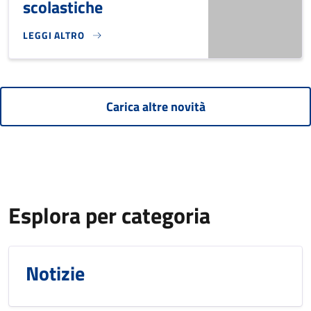
scolastiche
LEGGI ALTRO
PROFETTO "PLASTIC FREE" NELLE MENSE SCOLASTICHE}
Carica altre novità
Esplora per categoria
Notizie