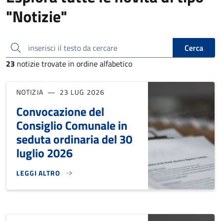
"Notizie"
inserisci il testo da cercare
Cerca
23
notizie trovate in ordine alfabetico
NOTIZIA
23 LUG 2026
Convocazione del
Consiglio Comunale in
seduta ordinaria del 30
luglio 2026
LEGGI ALTRO
CONVOCAZIONE DEL CONSIGLIO COMUNALE IN SEDUTA ORDI