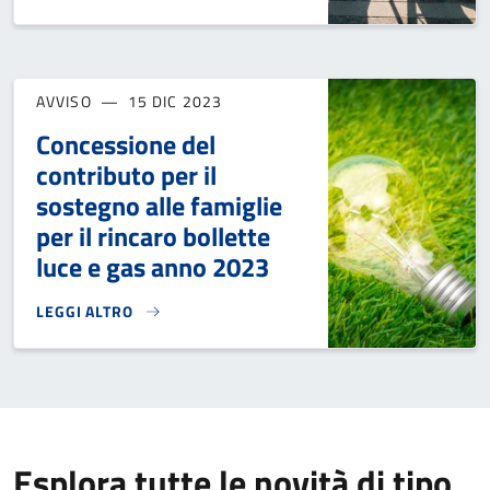
AVVISO
15 DIC 2023
Concessione del
contributo per il
sostegno alle famiglie
per il rincaro bollette
luce e gas anno 2023
LEGGI ALTRO
CONCESSIONE DEL CONTRIBUTO PER IL SOSTEGNO ALLE FAM
Esplora tutte le novità di tipo