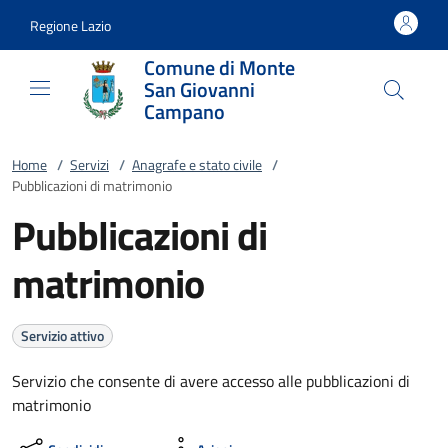
Vai al contenuto
accedi al menu
footer.enter
Regione Lazio
Comune di Monte
San Giovanni
Campano
Home
/
Servizi
/
Anagrafe e stato civile
/
Pubblicazioni di matrimonio
Pubblicazioni di
matrimonio
Servizio attivo
Servizio che consente di avere accesso alle pubblicazioni di
matrimonio