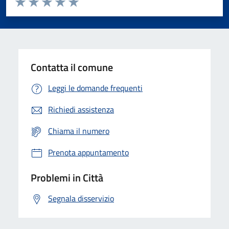
Domanda
Valuta 1 stelle su 5
Valuta 2 stelle su 5
Valuta 3 stelle su 5
Valuta 4 stelle su 5
Valuta 5 stelle su 5
Contatta il comune
Leggi le domande frequenti
Richiedi assistenza
Chiama il numero
Prenota appuntamento
Problemi in Città
Segnala disservizio