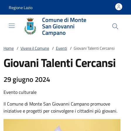
Vai al contenuto
accedi al menu
footer.enter
Regione Lazio
Comune di Monte
San Giovanni
Campano
Home
/
Vivere il Comune
/
Eventi
/
Giovani Talenti Cercansi
Giovani Talenti Cercansi
29 giugno 2024
Evento culturale
Il Comune di Monte San Giovanni Campano promuove
iniziative e progetti per coinvolgere i cittadini più giovani.