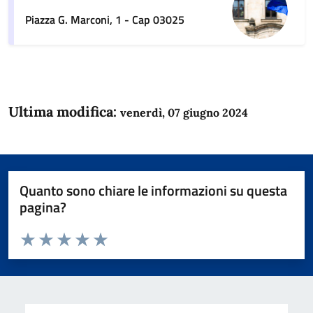
Piazza G. Marconi, 1 - Cap 03025
Ultima modifica:
venerdì, 07 giugno 2024
Quanto sono chiare le informazioni su questa
pagina?
Valuta da 1 a 5 stelle la pagina
Domanda
Valuta 1 stelle su 5
Valuta 2 stelle su 5
Valuta 3 stelle su 5
Valuta 4 stelle su 5
Valuta 5 stelle su 5